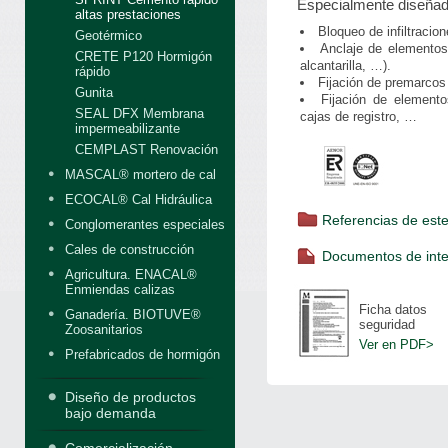
Especialmente diseñad
altas prestaciones
Bloqueo de infiltracio
Geotérmico
Anclaje de elementos 
CRETE P120 Hormigón
alcantarilla, …).
rápido
Fijación de premarcos
Gunita
Fijación de elementos
SEAL DFX Membrana
cajas de registro, …
impermeabilizante
CEMPLAST Renovación
MASCAL® mortero de cal
ECOCAL® Cal Hidráulica
Referencias de est
Conglomerantes especiales
Cales de construcción
Documentos de inte
Agricultura. ENACAL®
Enmiendas calizas
Ficha datos
Ganadería. BIOTUVE®
seguridad
Zoosanitarios
Ver en PDF>
Prefabricados de hormigón
Diseño de productos
bajo demanda