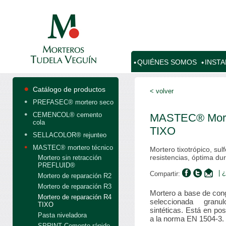
QUIÉNES SOMOS
INST
Catálogo de productos
< volver
PREFASEC® mortero seco
CEMENCOL® cemento
MASTEC® Morte
cola
TIXO
SELLACOLOR® rejunteo
MASTEC® mortero técnico
Mortero tixotrópico, sul
resistencias, óptima du
Mortero sin retracción
PREFLUID®
| 
Compartir:
Mortero de reparación R2
Mortero de reparación R3
Mortero a base de cong
Mortero de reparación R4
seleccionada granu
TIXO
sintéticas. Está en po
Pasta niveladora
a la norma EN 1504-3.
SPRINT Cemento rápido