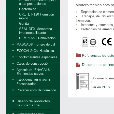
altas prestaciones
Mortero técnico apto p
Geotérmico
Reparación de element
CRETE P120 Hormigón
Trabajos de refuerzo
rápido
hormigón.
Gunita
Interiores y exteriores,
SEAL DFX Membrana
Protección de armadur
impermeabilizante
CEMPLAST Renovación
MASCAL® mortero de cal
ECOCAL® Cal Hidráulica
Referencias de est
Conglomerantes especiales
Cales de construcción
Documentos de inte
Agricultura. ENACAL®
Enmiendas calizas
Documento ma
Ganadería. BIOTUVE®
CE
Zoosanitarios
Ver en PDF>
Prefabricados de hormigón
Diseño de productos
bajo demanda