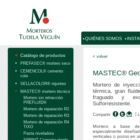
QUIÉNES SOMOS
INST
Catálogo de productos
< volver
PREFASEC® mortero seco
CEMENCOL® cemento
MASTEC® Geot
cola
SELLACOLOR® rejunteo
Mortero de inyecci
térmica, gran flui
MASTEC® mortero técnico
fraguado y exce
Mortero sin retracción
PREFLUID®
Sulforresistente.
Mortero de reparación R2
| 
Compartir:
Mortero de reparación R3
Mortero de reparación R4
Mortero a base de 
TIXO
especialmente diseñad
Pasta niveladora
verticales o pozos en s
SPRINT Cemento rápido