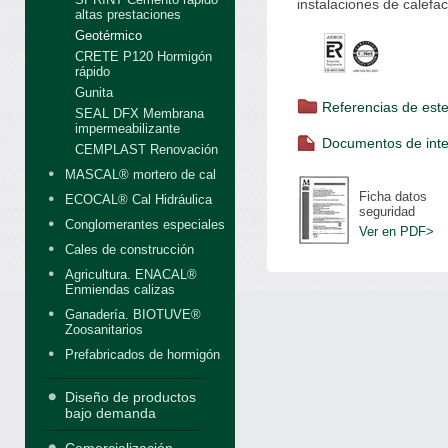
instalaciones de calefa
altas prestaciones
Geotérmico
CRETE P120 Hormigón
rápido
Gunita
Referencias de est
SEAL DFX Membrana
impermeabilizante
Documentos de inte
CEMPLAST Renovación
MASCAL® mortero de cal
Ficha datos
ECOCAL® Cal Hidráulica
seguridad
Conglomerantes especiales
Ver en PDF>
Cales de construcción
Agricultura. ENACAL®
Enmiendas calizas
Ganadería. BIOTUVE®
Zoosanitarios
Prefabricados de hormigón
Diseño de productos
bajo demanda