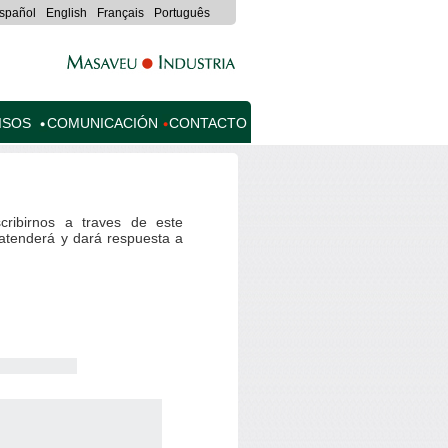
spañol
English
Français
Português
ISOS
COMUNICACIÓN
CONTACTO
cribirnos a traves de este
e atenderá y dará respuesta a