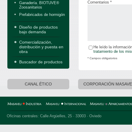
Comentarios *
Ganadería. BIOTUVE®
Zoosanitarios
Prefabricados de hormigón
Diseño de productos
bajo demanda
Comercialización,
distribución y puesta en
He leído la informació
tratamiento de los mi
obra
* Campos obligatorios
Buscador de productos
CANAL ÉTICO
CORPORACIÓN MASAV
Oficinas centrales: Calle Argüelles, 25 · 33003 · Oviedo