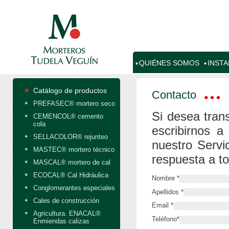
QUIÉNES SOMOS
INST
Catálogo de productos
Contacto
PREFASEC® mortero seco
Si desea trans
CEMENCOL® cemento
cola
escribirnos a
SELLACOLOR® rejunteo
nuestro Servi
MASTEC® mortero técnico
respuesta a t
MASCAL® mortero de cal
ECOCAL® Cal Hidráulica
Nombre *
Conglomerantes especiales
Apellidos *
Cales de construcción
Email *
Agricultura. ENACAL®
Teléfono*
Enmiendas calizas