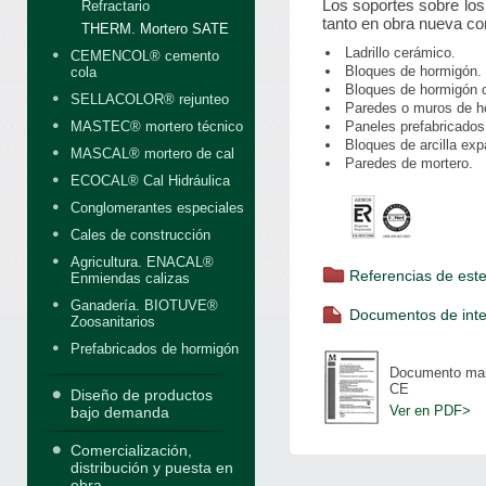
Los soportes sobre los
Refractario
tanto en obra nueva com
THERM. Mortero SATE
Ladrillo cerámico.
CEMENCOL® cemento
Bloques de hormigón.
cola
Bloques de hormigón c
SELLACOLOR® rejunteo
Paredes o muros de h
MASTEC® mortero técnico
Paneles prefabricados
Bloques de arcilla exp
MASCAL® mortero de cal
Paredes de mortero.
ECOCAL® Cal Hidráulica
Conglomerantes especiales
Cales de construcción
Agricultura. ENACAL®
Referencias de est
Enmiendas calizas
Ganadería. BIOTUVE®
Documentos de inte
Zoosanitarios
Prefabricados de hormigón
Documento ma
CE
Diseño de productos
Ver en PDF>
bajo demanda
Comercialización,
distribución y puesta en
obra