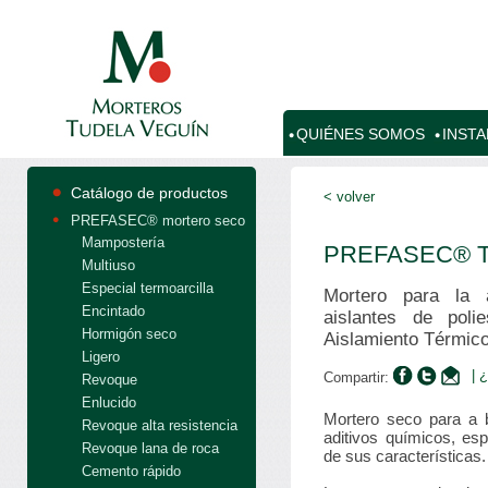
QUIÉNES SOMOS
INST
Catálogo de productos
< volver
PREFASEC® mortero seco
Mampostería
PREFASEC® T
Multiuso
Especial termoarcilla
Mortero para la 
Encintado
aislantes de poli
Hormigón seco
Aislamiento Térmico
Ligero
| 
Compartir:
Revoque
Enlucido
Mortero seco para a 
Revoque alta resistencia
aditivos químicos, es
Revoque lana de roca
de sus características.
Cemento rápido