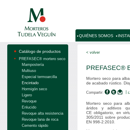
QUIÉNES SOMOS
INST
Catálogo de productos
< volver
PREFASEC® mortero seco
Mampostería
PREFASEC® En
Multiuso
Especial termoarcilla
Mortero seco para alba
Encintado
de acabado rústico. Dis
Hormigón seco
| 
Compartir:
Ligero
Revoque
Mortero seco para alb
Enlucido
áridos y aditivos q
CE obligatorio, en vi
Revoque alta resistencia
305/2011 sobre produc
Revoque lana de roca
EN 998-2:2010.
Cemento rápido