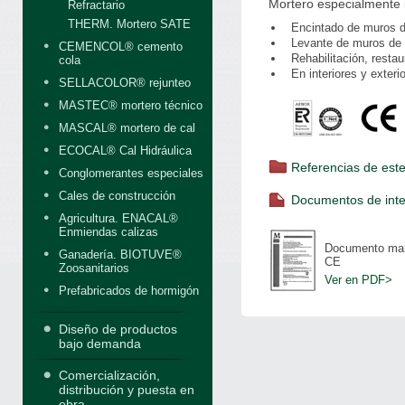
Mortero especialmente 
Refractario
THERM. Mortero SATE
Encintado de muros de 
Levante de muros de f
CEMENCOL® cemento
Rehabilitación, restau
cola
En interiores y exterio
SELLACOLOR® rejunteo
MASTEC® mortero técnico
MASCAL® mortero de cal
ECOCAL® Cal Hidráulica
Referencias de est
Conglomerantes especiales
Cales de construcción
Documentos de inte
Agricultura. ENACAL®
Enmiendas calizas
Documento ma
Ganadería. BIOTUVE®
CE
Zoosanitarios
Ver en PDF>
Prefabricados de hormigón
Diseño de productos
bajo demanda
Comercialización,
distribución y puesta en
obra