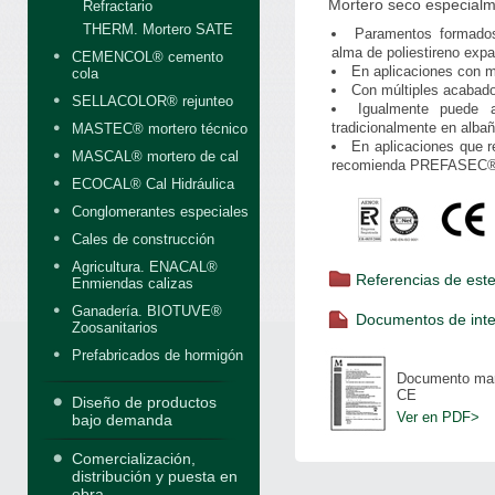
Mortero seco especialm
Refractario
THERM. Mortero SATE
Paramentos formado
alma de poliestireno expa
CEMENCOL® cemento
En aplicaciones con m
cola
Con múltiples acabado
SELLACOLOR® rejunteo
Igualmente puede a
tradicionalmente en albañi
MASTEC® mortero técnico
En aplicaciones que r
MASCAL® mortero de cal
recomienda PREFASEC® Re
ECOCAL® Cal Hidráulica
Conglomerantes especiales
Cales de construcción
Agricultura. ENACAL®
Referencias de est
Enmiendas calizas
Ganadería. BIOTUVE®
Documentos de inte
Zoosanitarios
Prefabricados de hormigón
Documento ma
CE
Diseño de productos
Ver en PDF>
bajo demanda
Comercialización,
distribución y puesta en
obra