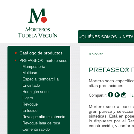
QUIÉNES SOMOS
INST
Catálogo de productos
< volver
PREFASEC® mortero seco
Mampostería
PREFASEC® Rev
Multiuso
Especial termoarcilla
Mortero seco específic
Encintado
altas prestaciones.
Hormigón seco
| 
Compartir:
Ligero
Revoque
Mortero seco a base d
Enlucido
gran pureza y seleccion
sintéticas. Está en pos
Revoque alta resistencia
lo dispuesto por el R
Revoque lana de roca
construcción, y confor
Cemento rápido