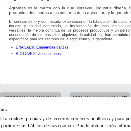
Agromas es la marca con la que Masaveu Industria diseña, fa
productos destinados a los sectores de la agricultura y la ganader
El conocimiento y contrastada experiencia en la fabricación de cales, 
riqueza y calidad controlada, la implantación de unas instalacio
versátiles, la mejora continua de los procesos productivos y un pers
consecución de los más altos objetivos de calidad nos han permitido 
específicos para los sectores de la agricultura y la ganadería.
ENACAL®. Enmiendas calizas
BIOTUVE®. Zoosanitarios
CORPORACIÓN MASAVEU
CONTACTO POR EMAIL
ies
liza cookies propias y de terceros con fines analíticos y para p
a partir de sus hábitos de navegación. Puede obtener más inform
33003 · Oviedo
Mapa web
Aviso legal
Datos p