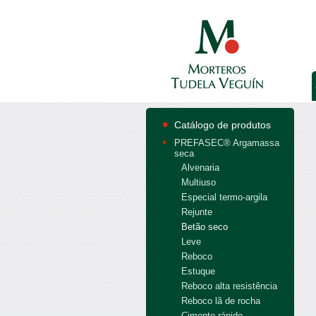
Catálogo de produtos
PREFASEC® Argamassa
seca
Alvenaria
Multiuso
Especial termo-argila
Rejunte
Betão seco
Leve
Reboco
Estuque
Reboco alta resistência
Reboco lã de rocha
Cimento rápido