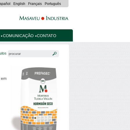
spañol
English
Français
Português
COMUNICAÇÃO
CONTATO
utos
a em