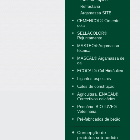
Refractária
Argamassa SITE
CEMENCOL® Cimento-
cola
SELLACOLOR®
Rejuntamento
MASTEC® Argamassa
técnica
MASCAL® Argamassa de
cal
ECOCAL® Cal Hidráulica
Ligantes especiais
Cales de construção
Agricultura. ENACAL®
Correctivos calcários
Pecuária. BIOTUVE®
Veterinária
Pré-fabricados de betão
Concepção de
produtos sob pedido