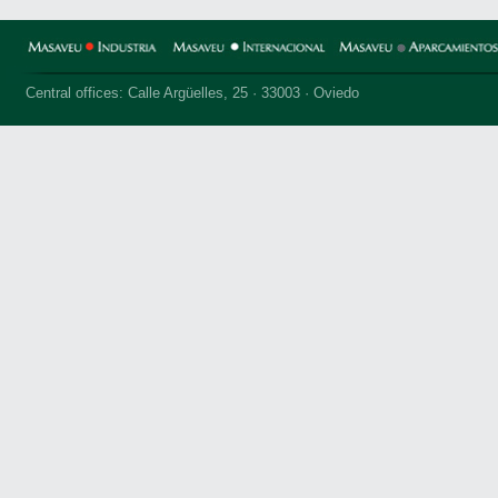
Central offices: Calle Argüelles, 25 · 33003 · Oviedo