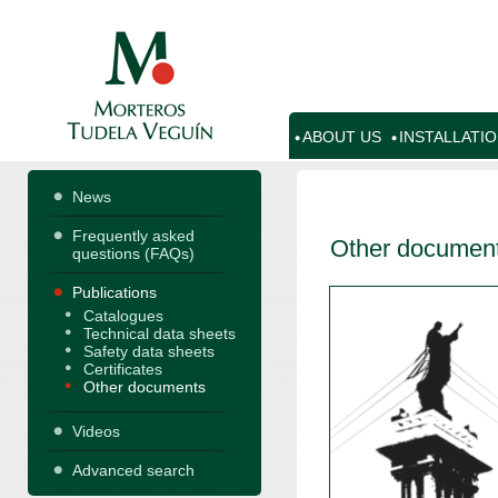
ABOUT US
INSTALLATI
News
Frequently asked
Other documen
questions (FAQs)
Publications
Catalogues
Technical data sheets
Safety data sheets
Certificates
Other documents
Videos
Advanced search