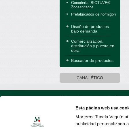
Ganadería. BIOTUVE®
Zoosanitarios
Prefabricados de hormigón
Diseño de productos
bajo demanda
Comercialización,
distribución y puesta en
obra
Buscador de productos
CANAL ÉTICO
Esta página web usa cook
Oficinas centrales: Calle Argüelles, 25 · 
Morteros Tudela Veguín uti
publicidad personalizada 