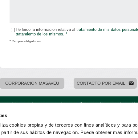
He leído la información relativa al
tratamiento de mis datos personal
tratamiento de los mismos. *
* Campos obligatorios
CORPORACIÓN MASAVEU
CONTACTO POR EMAIL
ies
33003 · Oviedo
Mapa web
Aviso legal
Datos p
Diseño: Impact5
liza cookies propias y de terceros con fines analíticos y para p
a partir de sus hábitos de navegación. Puede obtener más inform