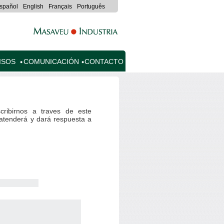
spañol
English
Français
Português
ISOS
COMUNICACIÓN
CONTACTO
cribirnos a traves de este
e atenderá y dará respuesta a