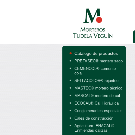
Catálogo de productos
PREFASEC® mortero seco
CEMENCOL® cemento
cola
SELLACOLOR® rejunteo
MASTEC® mortero técnico
MASCAL® mortero de cal
ECOCAL® Cal Hidráulica
Conglomerantes especiales
Cales de construcción
Agricultura. ENACAL®
Enmiendas calizas