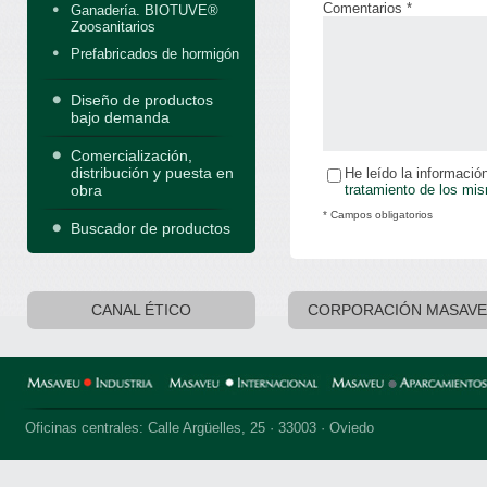
Comentarios *
Ganadería. BIOTUVE®
Zoosanitarios
Prefabricados de hormigón
Diseño de productos
bajo demanda
Comercialización,
distribución y puesta en
He leído la informació
tratamiento de los mi
obra
* Campos obligatorios
Buscador de productos
CANAL ÉTICO
CORPORACIÓN MASAV
Oficinas centrales: Calle Argüelles, 25 · 33003 · Oviedo