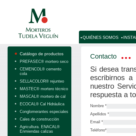
QUIÉNES SOMOS
INST
Catálogo de productos
Contacto
PREFASEC® mortero seco
Si desea trans
CEMENCOL® cemento
cola
escribirnos a
SELLACOLOR® rejunteo
nuestro Servi
MASTEC® mortero técnico
respuesta a t
MASCAL® mortero de cal
ECOCAL® Cal Hidráulica
Nombre *
Conglomerantes especiales
Apellidos *
Cales de construcción
Email *
Agricultura. ENACAL®
Teléfono*
Enmiendas calizas