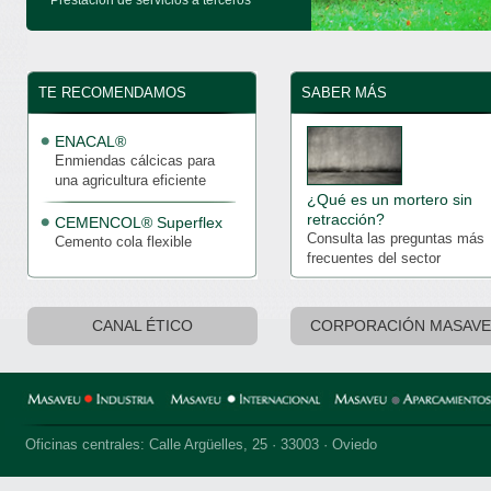
Prestación de servicios a terceros
TE RECOMENDAMOS
SABER MÁS
ENACAL®
Enmiendas cálcicas para
una agricultura eficiente
¿Qué es un mortero sin
retracción?
CEMENCOL® Superflex
Consulta las preguntas más
Cemento cola flexible
frecuentes del sector
CANAL ÉTICO
CORPORACIÓN MASAV
Oficinas centrales: Calle Argüelles, 25 · 33003 · Oviedo